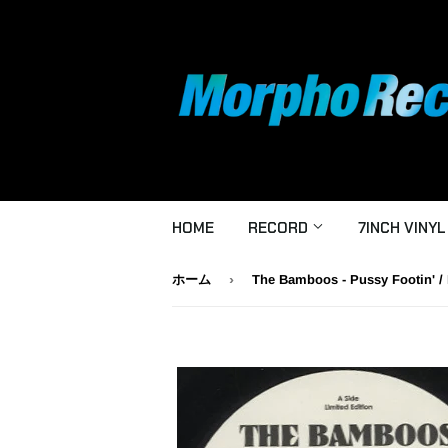
HOME
RECORD
7INCH VINYL
›
ホーム