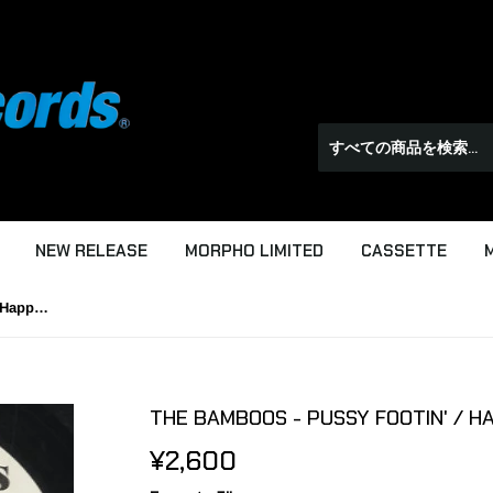
NEW RELEASE
MORPHO LIMITED
CASSETTE
The Bamboos - Pussy Footin' / Happy [7"]
THE BAMBOOS - PUSSY FOOTIN' / HA
¥2,600
¥2,600