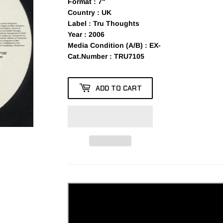
Format
: 7"
Country
: UK
Label
: Tru Thoughts
Year
: 2006
Media Condition (A/B)
: EX-
Cat.Number
: TRU7105
ADD TO CART