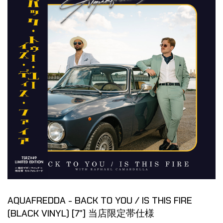
AQUAFREDDA - BACK TO YOU / IS THIS FIRE
(BLACK VINYL) [7"] 当店限定帯仕様