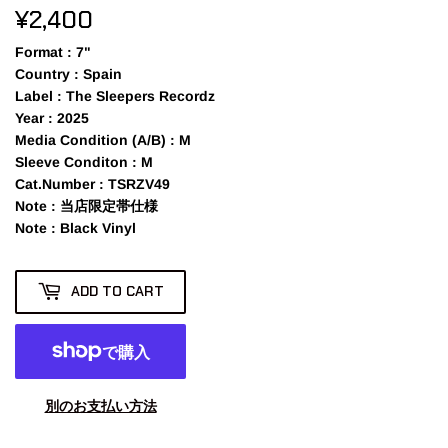
¥2,400
¥2,400
Format
: 7"
Country
: Spain
Label
: The Sleepers Recordz
Year
: 2025
Media Condition (A/B)
: M
Sleeve Conditon
: M
Cat.Number
: TSRZV49
Note
: 当店限定帯仕様
Note
: Black Vinyl
ADD TO CART
別のお支払い方法